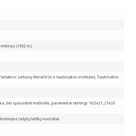
inkinys (1932 m.)
astabos: Lietuvių literatūros ir tautosakos institutas, Tautosakos
ka, bei spausdinti mašinėle, parametrai skirtingi: 16,5x21, 21x33
komisijos rašytų laiškų nuorašai.