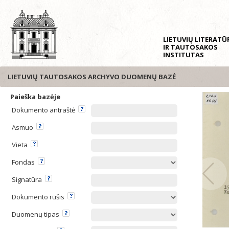
LIETUVIŲ LITERAT
IR TAUTOSAKOS
INSTITUTAS
LIETUVIŲ TAUTOSAKOS ARCHYVO DUOMENŲ BAZĖ
Paieška bazėje
Dokumento antraštė
Asmuo
Vieta
Fondas
Signatūra
Dokumento rūšis
Duomenų tipas