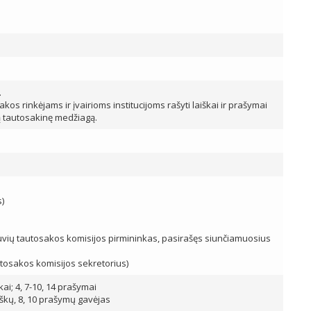
.
 rinkėjams ir įvairioms institucijoms rašyti laiškai ir prašymai
tą tautosakinę medžiagą.
)
etuvių tautosakos komisijos pirmininkas, pasirašęs siunčiamuosius
autosakos komisijos sekretorius)
škai; 4, 7-10, 14 prašymai
laiškų, 8, 10 prašymų gavėjas