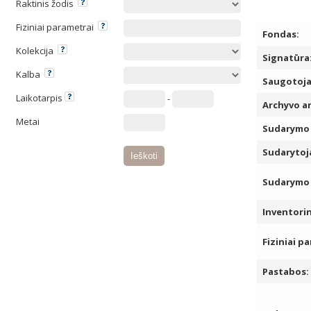
Raktinis žodis
Fiziniai parametrai
Fondas:
Kolekcija
Signatūra
Kalba
Saugotoja
Laikotarpis
-
Archyvo a
Metai
Sudarymo 
Sudarytoja
Sudarymo 
Inventori
Fiziniai p
Pastabos: