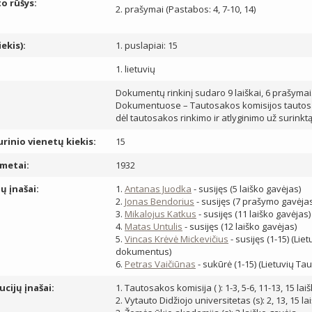
 rūšys:
2. prašymai (Pastabos: 4, 7-10, 14)
ekis):
1. puslapiai: 15
1. lietuvių
Dokumentų rinkinį sudaro 9 laiškai, 6 prašymai
Dokumentuose – Tautosakos komisijos tautosakos
dėl tautosakos rinkimo ir atlyginimo už surink
rinio vienetų kiekis:
15
metai:
1932
ų įnašai:
1.
Antanas Juodka
- susijęs (5 laiško gavėjas)
2.
Jonas Bendorius
- susijęs (7 prašymo gavėjas
3.
Mikalojus Katkus
- susijęs (11 laiško gavėjas)
4.
Matas Untulis
- susijęs (12 laiško gavėjas)
5.
Vincas Krėvė Mickevičius
- susijęs (1-15) (Li
dokumentus)
6.
Petras Vaičiūnas
- sukūrė (1-15) (Lietuvių T
ucijų įnašai:
1. Tautosakos komisija ( ): 1-3, 5-6, 11-13, 15 lai
2. Vytauto Didžiojo universitetas (s): 2, 13, 15 