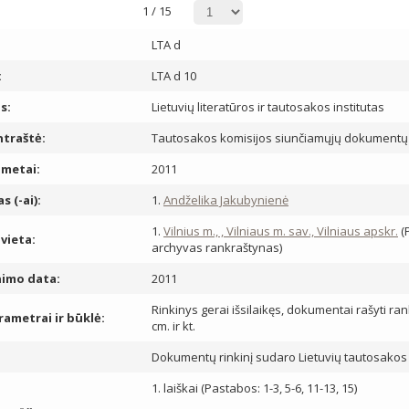
1
/
15
LTA d
:
LTA d 10
s:
Lietuvių literatūros ir tautosakos institutas
ntraštė:
Tautosakos komisijos siunčiamųjų dokumentų r
metai:
2011
s (-ai):
1.
Andželika Jakubynienė
1.
Vilnius m., , Vilniaus m. sav., Vilniaus apskr.
(P
vieta:
archyvas rankraštynas)
nimo data:
2011
Rinkinys gerai išsilaikęs, dokumentai rašyti ran
arametrai ir būklė:
cm. ir kt.
Dokumentų rinkinį sudaro Lietuvių tautosakos 
1. laiškai (Pastabos: 1-3, 5-6, 11-13, 15)