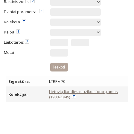
Raktinis žodis
Fiziniai parametrai
Kolekcija
Kalba
Laikotarpis
-
Metai
Signatūra:
LTRF v 70
Lietuvių liaudies muzikos fonogramos
Kolekcija:
(1908–1949)