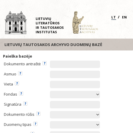
/
LT
EN
LIETUVIŲ
LITERATŪROS
IR TAUTOSAKOS
INSTITUTAS
LIETUVIŲ TAUTOSAKOS ARCHYVO DUOMENŲ BAZĖ
Paieška bazėje
Dokumento antraštė
Asmuo
Vieta
Fondas
Signatūra
Dokumento rūšis
Duomenų tipas