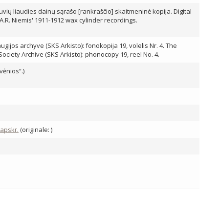
etuvių liaudies dainų sąrašo [rankraščio] skaitmeninė kopija. Digital
 A.R. Niemis' 1911-1912 wax cylinder recordings.
ijos archyve (SKS Arkisto): fonokopija 19, volelis Nr. 4. The
 Society Archive (SKS Arkisto): phonocopy 19, reel No. 4.
vėnios“.)
 apskr.
(originale: )