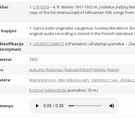
kliai:
1.
LTR 8359
– A. R. Niemio 1911-1912 m. į volelius įrašytų li
copy of the list (manuscript) of Lithuanian folk songs from
1. Garso įrašo originalas saugomas Suomių literatūros draug
, kopijos:
original audio recording is stored in the Finnish Literature
lasifikacija
1.
LIAUDIES DAINOS
() (Pastabos: užrašytojo pastaba – „Ga
skirstymas):
metai:
1912
s:
Aukustis Robertas (Aukusti Robert) Niemis (Niemi)
vieta:
Marcinkonys k., Marcinkonių sen., Varėnos r. sav., Alytaus
:
Kristina Jasikevičiūtė
(pastabos: 35 m.)
omenys: