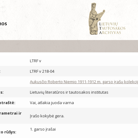
ŪROS
LTRF v
:
LTRF v 218-04
Aukusčio Roberto Niemio 1911-1912 m. garso įrašų kolekcij
s:
Lietuvių literatūros ir tautosakos institutas
ntraštė:
Vai, atlakia juoda varna
rametrai ir
Įrašo kokybė gera.
1. garso įrašai
 rūšys: