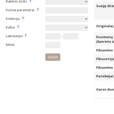
Raktinis žodis
Susiję ište
Fiziniai parametrai
Kolekcija
Originalai
Kalba
Laikotarpis
-
Duomenų k
(žanrinis 
Metai
Fiksavimo 
Fiksuotoja
Fiksavimo 
Pateikėjai
Garso du