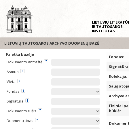
LIETUVIŲ LITERAT
IR TAUTOSAKOS
INSTITUTAS
LIETUVIŲ TAUTOSAKOS ARCHYVO DUOMENŲ BAZĖ
Paieška bazėje
Fondas:
Dokumento antraštė
Signatūra
Asmuo
Kolekcija:
Vieta
Saugotoja
Fondas
Archyvo a
Signatūra
Fiziniai pa
Dokumento rūšis
būklė:
Duomenų tipas
Dokumento