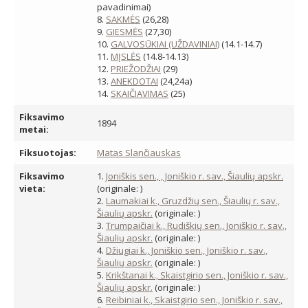
pavadinimai)
8.
SAKMĖS
(26,28)
9.
GIESMĖS
(27,30)
10.
GALVOSŪKIAI (UŽDAVINIAI)
(14.1-14.7)
11.
MĮSLĖS
(14.8-14.13)
12.
PRIEŽODŽIAI
(29)
13.
ANEKDOTAI
(24,24a)
14.
SKAIČIAVIMAS
(25)
Fiksavimo
1894
metai:
Fiksuotojas:
Matas Slančiauskas
Fiksavimo
1.
Joniškis sen., , Joniškio r. sav., Šiaulių apskr.
vieta:
(originale: )
2.
Laumakiai k., Gruzdžių sen., Šiaulių r. sav.,
Šiaulių apskr.
(originale: )
3.
Trumpaičiai k., Rudiškių sen., Joniškio r. sav.,
Šiaulių apskr.
(originale: )
4.
Džiugiai k., Joniškio sen., Joniškio r. sav.,
Šiaulių apskr.
(originale: )
5.
Krikštanai k., Skaistgirio sen., Joniškio r. sav.,
Šiaulių apskr.
(originale: )
6.
Reibiniai k., Skaistgirio sen., Joniškio r. sav.,