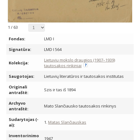
1
/
63
Fondas:
LMD I
Signatūra:
LMD I 564
Lietuvių mokslo draugijos (1907–1939)
Kolekcija:
tautosakos rinkiniai
Saugotojas:
Lietuvių literatūros ir tautosakos institutas
Originali
Szis ir tas iš 1894
antraštė:
Archyvo
Mato Slančiausko tautosakos rinkinys
antraštė:
Sudarytojas (-
1.
Matas Slančiauskas
ai):
Inventorinimo
1947