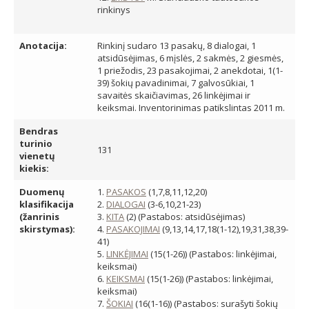
rinkinys
Anotacija:
Rinkinį sudaro 13 pasakų, 8 dialogai, 1
atsidūsėjimas, 6 mįslės, 2 sakmės, 2 giesmės,
1 priežodis, 23 pasakojimai, 2 anekdotai, 1(1-
39) šokių pavadinimai, 7 galvosūkiai, 1
savaitės skaičiavimas, 26 linkėjimai ir
keiksmai. Inventorinimas patikslintas 2011 m.
Bendras
turinio
131
vienetų
kiekis:
Duomenų
1.
PASAKOS
(1,7,8,11,12,20)
klasifikacija
2.
DIALOGAI
(3-6,10,21-23)
(žanrinis
3.
KITA
(2) (Pastabos: atsidūsėjimas)
skirstymas):
4.
PASAKOJIMAI
(9,13,14,17,18(1-12),19,31,38,39-
41)
5.
LINKĖJIMAI
(15(1-26)) (Pastabos: linkėjimai,
keiksmai)
6.
KEIKSMAI
(15(1-26)) (Pastabos: linkėjimai,
keiksmai)
7.
ŠOKIAI
(16(1-16)) (Pastabos: surašyti šokių