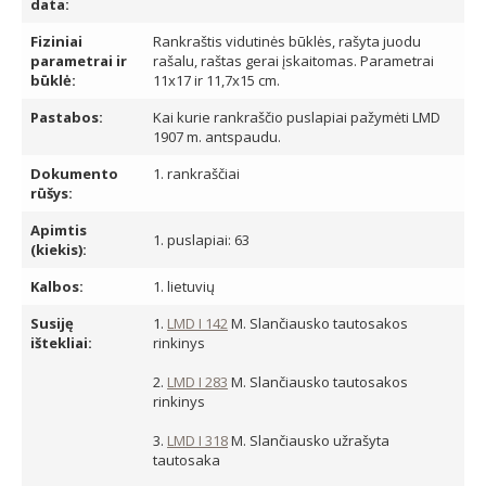
data:
Fiziniai
Rankraštis vidutinės būklės, rašyta juodu
parametrai ir
rašalu, raštas gerai įskaitomas. Parametrai
būklė:
11x17 ir 11,7x15 cm.
Pastabos:
Kai kurie rankraščio puslapiai pažymėti LMD
1907 m. antspaudu.
Dokumento
1. rankraščiai
rūšys:
Apimtis
1. puslapiai: 63
(kiekis):
Kalbos:
1. lietuvių
Susiję
1.
LMD I 142
M. Slančiausko tautosakos
ištekliai:
rinkinys
2.
LMD I 283
M. Slančiausko tautosakos
rinkinys
3.
LMD I 318
M. Slančiausko užrašyta
tautosaka