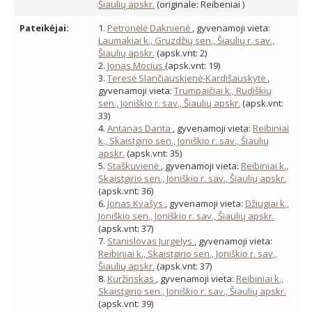
Šiaulių apskr.
(originale: Reibeniai )
Pateikėjai:
1.
Petronėlė Daknienė
, gyvenamoji vieta:
Laumakiai k., Gruzdžių sen., Šiaulių r. sav.,
Šiaulių apskr.
(apsk.vnt: 2)
2.
Jonas Mocius
(apsk.vnt: 19)
3.
Teresė Slančiauskienė-Kardišauskytė
,
gyvenamoji vieta:
Trumpaičiai k., Rudiškių
sen., Joniškio r. sav., Šiaulių apskr.
(apsk.vnt:
33)
4.
Antanas Danta
, gyvenamoji vieta:
Reibiniai
k., Skaistgirio sen., Joniškio r. sav., Šiaulių
apskr.
(apsk.vnt: 35)
5.
Staškuvienė
, gyvenamoji vieta:
Reibiniai k.,
Skaistgirio sen., Joniškio r. sav., Šiaulių apskr.
(apsk.vnt: 36)
6.
Jonas Kvašys
, gyvenamoji vieta:
Džiugiai k.,
Joniškio sen., Joniškio r. sav., Šiaulių apskr.
(apsk.vnt: 37)
7.
Stanislovas Jurgelys
, gyvenamoji vieta:
Reibiniai k., Skaistgirio sen., Joniškio r. sav.,
Šiaulių apskr.
(apsk.vnt: 37)
8.
Kuržinskas
, gyvenamoji vieta:
Reibiniai k.,
Skaistgirio sen., Joniškio r. sav., Šiaulių apskr.
(apsk.vnt: 39)