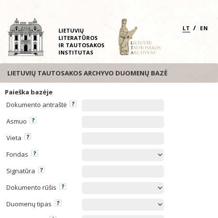
/
LT
EN
LIETUVIŲ
LITERATŪROS
IR TAUTOSAKOS
INSTITUTAS
LIETUVIŲ TAUTOSAKOS ARCHYVO DUOMENŲ BAZĖ
Paieška bazėje
Dokumento antraštė
Asmuo
Vieta
Fondas
Signatūra
Dokumento rūšis
Duomenų tipas