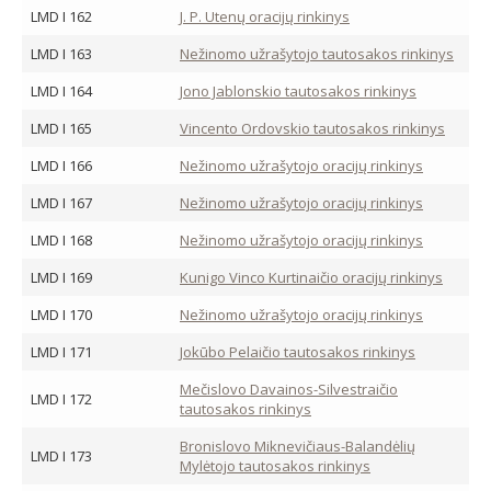
LMD I 162
J. P. Utenų oracijų rinkinys
LMD I 163
Nežinomo užrašytojo tautosakos rinkinys
LMD I 164
Jono Jablonskio tautosakos rinkinys
LMD I 165
Vincento Ordovskio tautosakos rinkinys
LMD I 166
Nežinomo užrašytojo oracijų rinkinys
LMD I 167
Nežinomo užrašytojo oracijų rinkinys
LMD I 168
Nežinomo užrašytojo oracijų rinkinys
LMD I 169
Kunigo Vinco Kurtinaičio oracijų rinkinys
LMD I 170
Nežinomo užrašytojo oracijų rinkinys
LMD I 171
Jokūbo Pelaičio tautosakos rinkinys
Mečislovo Davainos-Silvestraičio
LMD I 172
tautosakos rinkinys
Bronislovo Miknevičiaus-Balandėlių
LMD I 173
Mylėtojo tautosakos rinkinys