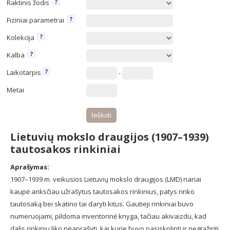
Raktinis žodis
Fiziniai parametrai
Kolekcija
Kalba
Laikotarpis
-
Metai
Lietuvių mokslo draugijos (1907–1939)
tautosakos rinkiniai
Aprašymas:
1907–1939 m. veikusios Lietuvių mokslo draugijos (LMD) nariai
kaupė anksčiau užrašytus tautosakos rinkinius, patys rinko
tautosaką bei skatino tai daryti kitus. Gautieji rinkiniai buvo
numeruojami, pildoma inventorinė knyga, tačiau akivaizdu, kad
dalis rinkinių liko neaprašyti, kai kurie buvo pasiskolinti ir negrąžinti