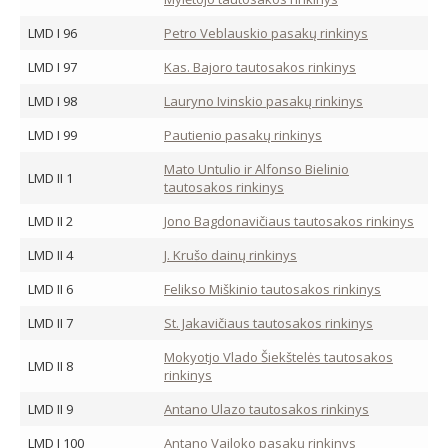
LMD I 96
Petro Veblauskio pasakų rinkinys
LMD I 97
Kas. Bajoro tautosakos rinkinys
LMD I 98
Lauryno Ivinskio pasakų rinkinys
LMD I 99
Pautienio pasakų rinkinys
Mato Untulio ir Alfonso Bielinio
LMD II 1
tautosakos rinkinys
LMD II 2
Jono Bagdonavičiaus tautosakos rinkinys
LMD II 4
J. Krušo dainų rinkinys
LMD II 6
Felikso Miškinio tautosakos rinkinys
LMD II 7
St. Jakavičiaus tautosakos rinkinys
Mokyotjo Vlado Šiekštelės tautosakos
LMD II 8
rinkinys
LMD II 9
Antano Ulazo tautosakos rinkinys
LMD I 100
Antano Vailoko pasakų rinkinys