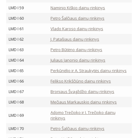
LMD I 59
Naminio Kiškio dainų rinkinys
LMD I 60
Petro Šalčiaus dainų rinkinys
LMD I 61
Vlado Karoso dainų rinkinys
LMD I 62
J. Patašiaus dainų rinkinys
LMD I 63
Petro Būtėno dainų rinkinys
LMD I 64
Juliaus Janonio dainų rinkinys
LMD I 65
Perkūnėlio ir A. Straukytės dainų rinkinys
LMD I 66
Felikso Krikščiūno dainų rinkinys
LMD I 67
Broniaus Švagždžio dainų rinkinys
LMD I 68
Mečiaus Markauskio dainų rinkinys
Adomo Trečioko ir I. Trečioko dainų
LMD I 69
rinkinys
LMD I 70
Petro Šalčiaus dainų rinkinys