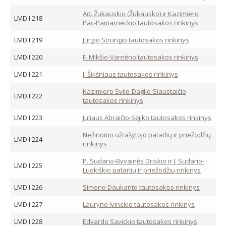
Ad. Žukauskio (Žukausko) ir Kazimiero
LMD I 218
Pac-Pamarneckio tautosakos rinkinys
LMD I 219
Jurgio Strungio tautosakos rinkinys
LMD I 220
F. Mikšio-Varnėno tautosakos rinkinys
LMD I 221
J. Šikšniaus tautosakos rinkinys
Kazimiero Svilo-Daglio-Siaustaičio
LMD I 222
tautosakos rinkinys
LMD I 223
Juliaus Abraičio-Sėjiko tautosakos rinkinys
Nežinomo užrašytojo patarlių ir priežodžių
LMD I 224
rinkinys
P. Sudario-Byvainės Driskio ir J. Sudario-
LMD I 225
Luokiškio patarlių ir priežodžių rinkinys
LMD I 226
Simono Daukanto tautosakos rinkinys
LMD I 227
Lauryno Ivinskio tautosakos rinkinys
LMD I 228
Edvardo Savickio tautosakos rinkinys