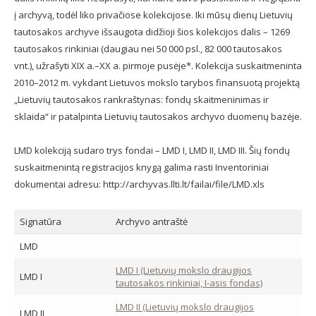
į archyvą, todėl liko privačiose kolekcijose. Iki mūsų dienų Lietuvių
tautosakos archyve išsaugota didžioji šios kolekcijos dalis – 1269
tautosakos rinkiniai (daugiau nei 50 000 psl., 82 000 tautosakos
vnt.), užrašyti XIX a.–XX a. pirmoje pusėje*. Kolekcija suskaitmeninta
2010–2012 m. vykdant Lietuvos mokslo tarybos finansuotą projektą
„Lietuvių tautosakos rankraštynas: fondų skaitmeninimas ir
sklaida“ ir patalpinta Lietuvių tautosakos archyvo duomenų bazėje.
LMD kolekciją sudaro trys fondai – LMD I, LMD II, LMD III. Šių fondų
suskaitmenintą registracijos knygą galima rasti Inventoriniai
dokumentai adresu: http://archyvas.llti.lt/failai/file/LMD.xls
Signatūra
Archyvo antraštė
LMD
LMD I (Lietuvių mokslo draugijos
LMD I
tautosakos rinkiniai, I-asis fondas)
LMD II (Lietuvių mokslo draugijos
LMD II