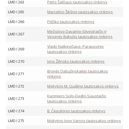
LMD I 263
Petro Šalčiaus tautosakos rinkinys
LMD I 265
Marcelino Šikšnio tautosakos rinkinys
LMD I 266
Piščiko tautosakos rinkinys
Mečislovo Davainio-Silvestraičio ir
LMD I 267
Vincento Bakučio tautosakos rinkinys
Vlado Natkevičiaus–Parausvinio
LMD I 269
tautosakos rinkinys
LMD I 270
Jono Žilinsko tautosakos rinkinys
Bronės Dabužinskaitės tautosakos
LMD I 271
rinkinys
LMD I 272
Mokytojo M. Gudėno tautosakos rinkinys
Kazimiero Svilo-Daglio-Siaustaičio
LMD I 273
tautosakos rinkinys
LMD I 274
B. Čepulionio tautosakos rinkinys
LMD I 275
Mokytojo Jono Varnos tautosakos rinkinys