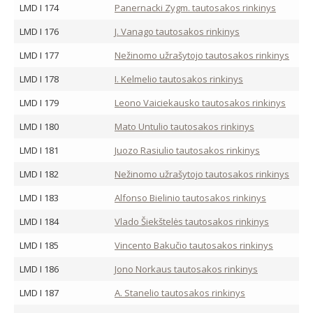
LMD I 174
Panernacki Zygm. tautosakos rinkinys
LMD I 176
J. Vanago tautosakos rinkinys
LMD I 177
Nežinomo užrašytojo tautosakos rinkinys
LMD I 178
I. Kelmelio tautosakos rinkinys
LMD I 179
Leono Vaiciekausko tautosakos rinkinys
LMD I 180
Mato Untulio tautosakos rinkinys
LMD I 181
Juozo Rasiulio tautosakos rinkinys
LMD I 182
Nežinomo užrašytojo tautosakos rinkinys
LMD I 183
Alfonso Bielinio tautosakos rinkinys
LMD I 184
Vlado Šiekštelės tautosakos rinkinys
LMD I 185
Vincento Bakučio tautosakos rinkinys
LMD I 186
Jono Norkaus tautosakos rinkinys
LMD I 187
A. Stanelio tautosakos rinkinys