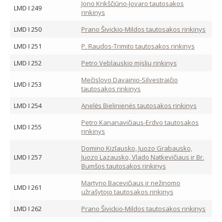
Jono Krikščiūno-Jovaro tautosakos
LMD I 249
rinkinys
LMD I 250
Prano Šivickio-Mildos tautosakos rinkinys
LMD I 251
P. Raudos-Trimito tautosakos rinkinys
LMD I 252
Petro Veblauskio mįslių rinkinys
Mečislovo Davainio-Silvestraičio
LMD I 253
tautosakos rinkinys
LMD I 254
Anelės Bielinienės tautosakos rinkinys
Petro Kananavičiaus-Erdvo tautosakos
LMD I 255
rinkinys
Domino Kizlausko, Juozo Grabausko,
LMD I 257
Juozo Lazausko, Vlado Natkevičiaus ir Br.
Bumšos tautosakos rinkinys
Martyno Bacevičiaus ir nežinomo
LMD I 261
užrašytojo tautosakos rinkinys
LMD I 262
Prano Šivickio-Mildos tautosakos rinkinys