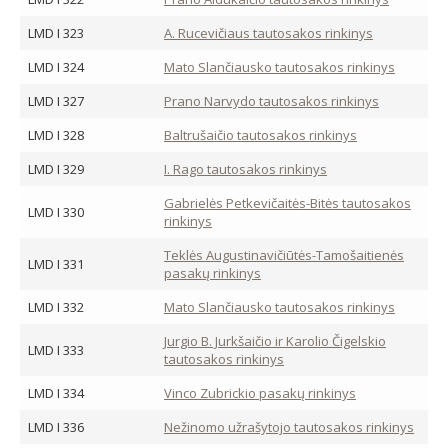
LMD I 323
A. Rucevičiaus tautosakos rinkinys
LMD I 324
Mato Slančiausko tautosakos rinkinys
LMD I 327
Prano Narvydo tautosakos rinkinys
LMD I 328
Baltrušaičio tautosakos rinkinys
LMD I 329
I. Rago tautosakos rinkinys
Gabrielės Petkevičaitės-Bitės tautosakos
LMD I 330
rinkinys
Teklės Augustinavičiūtės-Tamošaitienės
LMD I 331
pasakų rinkinys
LMD I 332
Mato Slančiausko tautosakos rinkinys
Jurgio B. Jurkšaičio ir Karolio Čigelskio
LMD I 333
tautosakos rinkinys
LMD I 334
Vinco Zubrickio pasakų rinkinys
LMD I 336
Nežinomo užrašytojo tautosakos rinkinys