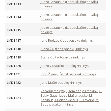
Juozo Lazausko (Lazauskučio) pasakų
LMD I 113
rinkinys
Juozo Lazausko (Lazauskučio) pasakų
LMD I 114
rinkinys
Juozo Lazausko (Lazauskučio) pasakų
LMD I 115
rinkinys
LMD I 117
Jono Rudzevičiaus pasakų rinkinys
LMD I 118
Juozo Žiugždos pasakų rinkinys
LMD I 119
Stanaičio tautosakos rinkinys
LMD I 120
Juozo Gustaičio pasakų rinkinys
LMD I 121
Jono Žiliaus (Žilinsko) pasakų rinkinys
LMD I 122
Jono Mačio pasakų rinkinys
Veiverių mokytojų seminarijos mokinių B.
Talavičiaus, Juozo Mašanausko, M.
LMD I 123
Katiliaus, I. Paltinavičiaus, P. Leverio, M.
Sabo pasakų rinkinys