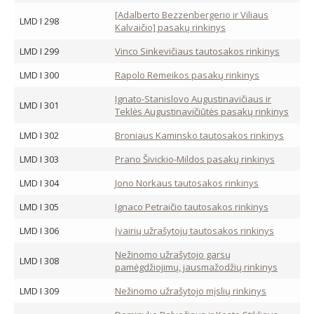
[Adalberto Bezzenbergerio ir Viliaus
LMD I 298
Kalvaičio] pasakų rinkinys
LMD I 299
Vinco Sinkevičiaus tautosakos rinkinys
LMD I 300
Rapolo Remeikos pasakų rinkinys
Ignato-Stanislovo Augustinavičiaus ir
LMD I 301
Teklės Augustinavičiūtės pasakų rinkinys
LMD I 302
Broniaus Kaminsko tautosakos rinkinys
LMD I 303
Prano Šivickio-Mildos pasakų rinkinys
LMD I 304
Jono Norkaus tautosakos rinkinys
LMD I 305
Ignaco Petraičio tautosakos rinkinys
LMD I 306
Įvairių užrašytojų tautosakos rinkinys
Nežinomo užrašytojo garsų
LMD I 308
pamėgdžiojimų, jausmažodžių rinkinys
LMD I 309
Nežinomo užrašytojo mįslių rinkinys