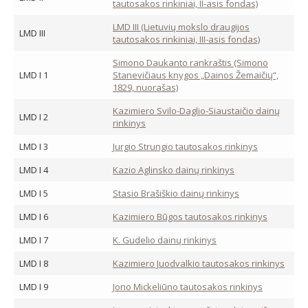
tautosakos rinkiniai, II-asis fondas)
LMD III (Lietuvių mokslo draugijos
LMD III
tautosakos rinkiniai, III-asis fondas)
Simono Daukanto rankraštis (Simono
LMD I 1
Stanevičiaus knygos „Dainos Žemaičių“,
1829, nuorašas)
Kazimiero Svilo-Daglio-Siaustaičio dainų
LMD I 2
rinkinys
LMD I 3
Jurgio Strungio tautosakos rinkinys
LMD I 4
Kazio Aglinsko dainų rinkinys
LMD I 5
Stasio Brašiškio dainų rinkinys
LMD I 6
Kazimiero Būgos tautosakos rinkinys
LMD I 7
K. Gudelio dainų rinkinys
LMD I 8
Kazimiero Juodvalkio tautosakos rinkinys
LMD I 9
Jono Mickeliūno tautosakos rinkinys