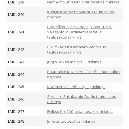
LMD I 239
Nežinomo užrašytojo tautosakos rinkinys
Kunigo Kazimiero Maciaus tautosakos
LMD I 240
rinkinys
Pranciškaus Jacevičiaus, Juozo Tumo-
LMD I 241
Vaižganto ir Kazimiero Maciaus
tautosakos rinkinys
P. Rimkaus ir Kazimiero Venckaus
LMD I 242
tautosakos rinkinys
LMD I 243
Jurgio Krikščiūno mįslių rinkinys
Pautenio ir Kazimiero Gineičio tautosakos
LMD I 244
rinkinys
LMD I 245
Kazimiero Gineičio mįslių rinkinys
Silvestro Pašakarnio-Daglio tautosakos
LMD I 246
rinkinys
LMD I 247
Felikso Krikščiūno tautosakos rinkinys
LMD I 248
Jurkšos tautosakos rinkinys