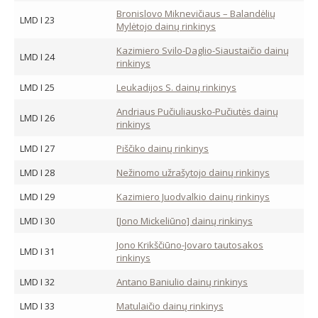
Bronislovo Miknevičiaus – Balandėlių
LMD I 23
Mylėtojo dainų rinkinys
Kazimiero Svilo-Daglio-Siaustaičio dainų
LMD I 24
rinkinys
LMD I 25
Leukadijos S. dainų rinkinys
Andriaus Pučiuliausko-Pučiutės dainų
LMD I 26
rinkinys
LMD I 27
Piščiko dainų rinkinys
LMD I 28
Nežinomo užrašytojo dainų rinkinys
LMD I 29
Kazimiero Juodvalkio dainų rinkinys
LMD I 30
[Jono Mickeliūno] dainų rinkinys
Jono Krikščiūno-Jovaro tautosakos
LMD I 31
rinkinys
LMD I 32
Antano Baniulio dainų rinkinys
LMD I 33
Matulaičio dainų rinkinys