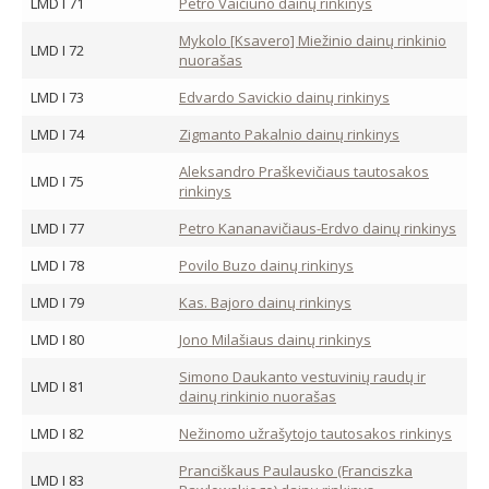
LMD I 71
Petro Vaičiūno dainų rinkinys
Mykolo [Ksavero] Miežinio dainų rinkinio
LMD I 72
nuorašas
LMD I 73
Edvardo Savickio dainų rinkinys
LMD I 74
Zigmanto Pakalnio dainų rinkinys
Aleksandro Praškevičiaus tautosakos
LMD I 75
rinkinys
LMD I 77
Petro Kananavičiaus-Erdvo dainų rinkinys
LMD I 78
Povilo Buzo dainų rinkinys
LMD I 79
Kas. Bajoro dainų rinkinys
LMD I 80
Jono Milašiaus dainų rinkinys
Simono Daukanto vestuvinių raudų ir
LMD I 81
dainų rinkinio nuorašas
LMD I 82
Nežinomo užrašytojo tautosakos rinkinys
Pranciškaus Paulausko (Franciszka
LMD I 83