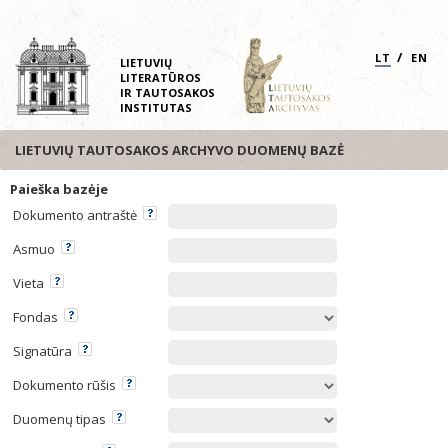
/
LT
EN
LIETUVIŲ
LITERATŪROS
IR TAUTOSAKOS
INSTITUTAS
LIETUVIŲ TAUTOSAKOS ARCHYVO DUOMENŲ BAZĖ
Paieška bazėje
Dokumento antraštė
Asmuo
Vieta
Fondas
Signatūra
Dokumento rūšis
Duomenų tipas