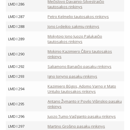
Mečislovo Davainio-Silvestraičio
LMD I 286
tautosakos rinkinys
LMD I 287
Petro Kelmelio tautosakos rinkinys
LMD I 288
Jono Lydeikio sakmių rinkinys
Mokytojo Jono Juozo Palukaičio
LMD I 289
tautosakos rinkinys
Mokinio Kazimiero Čibiro tautosakos
LMD I 290
rinkinys
LMD I 292
Saliamono Banaičio pasakų rinkinys
LMD I 293
Igno Jonyno pasakų rinkinys
Kazimiero Būgos, Adomo Varno ir Mato
LMD I 294
Untulio tautosakos rinkinys
Antano Žymanto ir Povilo Višinskio pasakų
LMD I 295
rinkinys
LMD I 296
Juozo Tumo-Vaižganto pasakų rinkinys
LMD I 297
Martino Grošino pasakų rinkinys