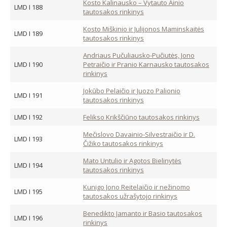
Kosto Kalinausko – Vytauto Ainio
LMD I 188
tautosakos rinkinys
Kosto Miškinio ir Julijonos Maminskaitės
LMD I 189
tautosakos rinkinys
Andriaus Pučuliausko-Pučiutės, Jono
LMD I 190
Petraičio ir Pranio Karnausko tautosakos
rinkinys
Jokūbo Pelaičio ir Juozo Palionio
LMD I 191
tautosakos rinkinys
LMD I 192
Felikso Krikščiūno tautosakos rinkinys
Mečislovo Davainio-Silvestraičio ir D.
LMD I 193
Čižiko tautosakos rinkinys
Mato Untulio ir Agotos Bielinytės
LMD I 194
tautosakos rinkinys
Kunigo Jono Reitelaičio ir nežinomo
LMD I 195
tautosakos užrašytojo rinkinys
Benedikto Jamanto ir Basio tautosakos
LMD I 196
rinkinys