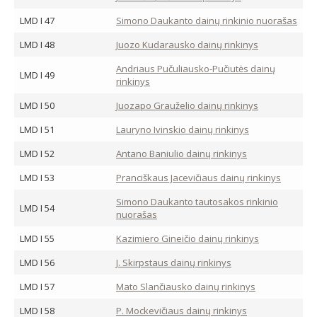
LMD I 47
Simono Daukanto dainų rinkinio nuorašas
LMD I 48
Juozo Kudarausko dainų rinkinys
Andriaus Pučuliausko-Pučiutės dainų
LMD I 49
rinkinys
LMD I 50
Juozapo Grauželio dainų rinkinys
LMD I 51
Lauryno Ivinskio dainų rinkinys
LMD I 52
Antano Baniulio dainų rinkinys
LMD I 53
Pranciškaus Jacevičiaus dainų rinkinys
Simono Daukanto tautosakos rinkinio
LMD I 54
nuorašas
LMD I 55
Kazimiero Gineičio dainų rinkinys
LMD I 56
J. Skirpstaus dainų rinkinys
LMD I 57
Mato Slančiausko dainų rinkinys
LMD I 58
P. Mockevičiaus dainų rinkinys