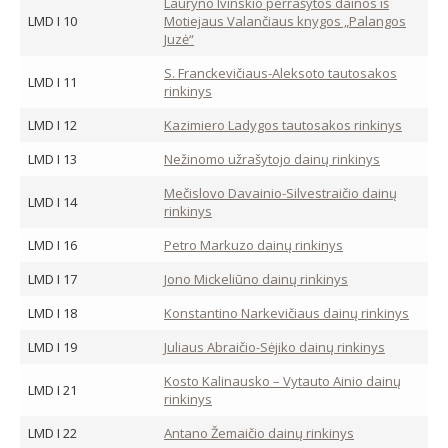
Lauryno Ivinskio perrašytos dainos iš
LMD I 10
Motiejaus Valančiaus knygos „Palangos
Juzė“
S. Franckevičiaus-Aleksoto tautosakos
LMD I 11
rinkinys
LMD I 12
Kazimiero Ladygos tautosakos rinkinys
LMD I 13
Nežinomo užrašytojo dainų rinkinys
Mečislovo Davainio-Silvestraičio dainų
LMD I 14
rinkinys
LMD I 16
Petro Markuzo dainų rinkinys
LMD I 17
Jono Mickeliūno dainų rinkinys
LMD I 18
Konstantino Narkevičiaus dainų rinkinys
LMD I 19
Juliaus Abraičio-Sėjiko dainų rinkinys
Kosto Kalinausko – Vytauto Ainio dainų
LMD I 21
rinkinys
LMD I 22
Antano Žemaičio dainų rinkinys