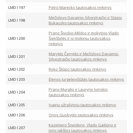
LMD I 197
Petro Marecko tautosakos rinkinys
Mečislovo Davainio-Silvestraičio ir Stasio
LMD I 198
Bukausko tautosakos rinkinys
Prano Šivickio-Mildos ir mokytojo Vlado
LMD I 200
Šiekštelės ir jo mokinių tautosakos
rinkinys
Marytės Čenytės ir Mečislovo Davainio-
LMD I 201
Silvestraičio tautosakos rinkinys
LMD I 202
Roko Šliūpo tautosakos rinkinys
LMD I 203
Elenos Jurgelevičiūtės tautosakos rinkinys
Prano Muralio ir Lauryno Ivinskio
LMD I 204
tautosakos rinkinys
LMD I 205
Įvairių užrašytojų tautosakos rinkinys
LMD I 206
Onos Guobytės tautosakos rinkinys
Kazimiero Šneiderio, Vlado Gailiūno ir
LMD I 207
Jono Jakštos tautosakos rinkinys