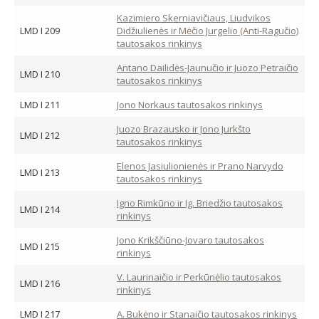
Kazimiero Skerniavičiaus, Liudvikos
LMD I 209
Didžiulienės ir Mėčio Jurgelio (Anti-Ragučio)
tautosakos rinkinys
Antano Dailidės-Jaunučio ir Juozo Petraičio
LMD I 210
tautosakos rinkinys
LMD I 211
Jono Norkaus tautosakos rinkinys
Juozo Brazausko ir Jono Jurkšto
LMD I 212
tautosakos rinkinys
Elenos Jasiulionienės ir Prano Narvydo
LMD I 213
tautosakos rinkinys
Igno Rimkūno ir Ig. Briedžio tautosakos
LMD I 214
rinkinys
Jono Krikščiūno-Jovaro tautosakos
LMD I 215
rinkinys
V. Laurinaičio ir Perkūnėlio tautosakos
LMD I 216
rinkinys
LMD I 217
A. Bukėno ir Stanaičio tautosakos rinkinys