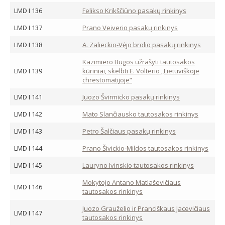
LMD I 136
Felikso Krikščiūno pasakų rinkinys
LMD I 137
Prano Veiverio pasakų rinkinys
LMD I 138
A. Zalieckio-Vėjo brolio pasakų rinkinys
Kazimiero Būgos užrašyti tautosakos
LMD I 139
kūriniai, skelbti E. Volterio „Lietuviškoje
chrestomatijoje“
LMD I 141
Juozo Švirmicko pasakų rinkinys
LMD I 142
Mato Slančiausko tautosakos rinkinys
LMD I 143
Petro Šalčiaus pasakų rinkinys
LMD I 144
Prano Šivickio-Mildos tautosakos rinkinys
LMD I 145
Lauryno Ivinskio tautosakos rinkinys
Mokytojo Antano Matlaševičiaus
LMD I 146
tautosakos rinkinys
Juozo Grauželio ir Pranciškaus Jacevičiaus
LMD I 147
tautosakos rinkinys