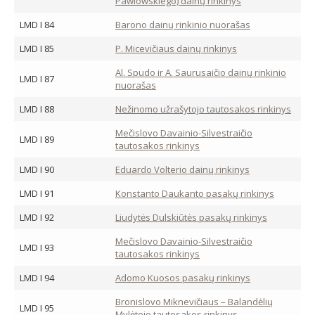
Pawlowskiego) dainų rinkinys
LMD I 84
Barono dainų rinkinio nuorašas
LMD I 85
P. Micevičiaus dainų rinkinys
Al. Spudo ir A. Saurusaičio dainų rinkinio
LMD I 87
nuorašas
LMD I 88
Nežinomo užrašytojo tautosakos rinkinys
Mečislovo Davainio-Silvestraičio
LMD I 89
tautosakos rinkinys
LMD I 90
Eduardo Volterio dainų rinkinys
LMD I 91
Konstanto Daukanto pasakų rinkinys
LMD I 92
Liudytės Dulskiūtės pasakų rinkinys
Mečislovo Davainio-Silvestraičio
LMD I 93
tautosakos rinkinys
LMD I 94
Adomo Kuosos pasakų rinkinys
Bronislovo Miknevičiaus – Balandėlių
LMD I 95
Mylėtojo tautosakos rinkinys