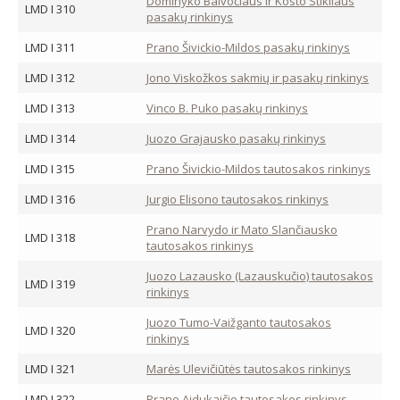
Dominyko Balvočiaus ir Kosto Stikliaus
LMD I 310
pasakų rinkinys
LMD I 311
Prano Šivickio-Mildos pasakų rinkinys
LMD I 312
Jono Viskožkos sakmių ir pasakų rinkinys
LMD I 313
Vinco B. Puko pasakų rinkinys
LMD I 314
Juozo Grajausko pasakų rinkinys
LMD I 315
Prano Šivickio-Mildos tautosakos rinkinys
LMD I 316
Jurgio Elisono tautosakos rinkinys
Prano Narvydo ir Mato Slančiausko
LMD I 318
tautosakos rinkinys
Juozo Lazausko (Lazauskučio) tautosakos
LMD I 319
rinkinys
Juozo Tumo-Vaižganto tautosakos
LMD I 320
rinkinys
LMD I 321
Marės Ulevičiūtės tautosakos rinkinys
LMD I 322
Prano Aidukaičio tautosakos rinkinys