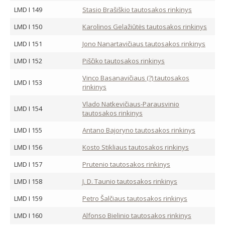
LMD I 149
Stasio Brašiškio tautosakos rinkinys
LMD I 150
Karolinos Gelažiūtės tautosakos rinkinys
LMD I 151
Jono Nanartavičiaus tautosakos rinkinys
LMD I 152
Piščiko tautosakos rinkinys
Vinco Basanavičiaus (?) tautosakos
LMD I 153
rinkinys
Vlado Natkevičiaus-Parausvinio
LMD I 154
tautosakos rinkinys
LMD I 155
Antano Bajoryno tautosakos rinkinys
LMD I 156
Kosto Stikliaus tautosakos rinkinys
LMD I 157
Prutenio tautosakos rinkinys
LMD I 158
J. D. Taunio tautosakos rinkinys
LMD I 159
Petro Šalčiaus tautosakos rinkinys
LMD I 160
Alfonso Bielinio tautosakos rinkinys