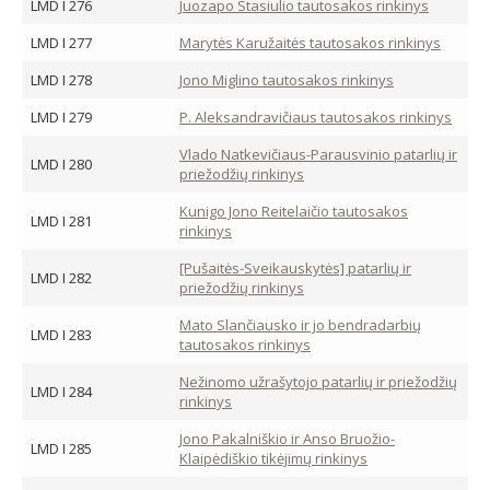
LMD I 276
Juozapo Stasiulio tautosakos rinkinys
LMD I 277
Marytės Karužaitės tautosakos rinkinys
LMD I 278
Jono Miglino tautosakos rinkinys
LMD I 279
P. Aleksandravičiaus tautosakos rinkinys
Vlado Natkevičiaus-Parausvinio patarlių ir
LMD I 280
priežodžių rinkinys
Kunigo Jono Reitelaičio tautosakos
LMD I 281
rinkinys
[Pušaitės-Sveikauskytės] patarlių ir
LMD I 282
priežodžių rinkinys
Mato Slančiausko ir jo bendradarbių
LMD I 283
tautosakos rinkinys
Nežinomo užrašytojo patarlių ir priežodžių
LMD I 284
rinkinys
Jono Pakalniškio ir Anso Bruožio-
LMD I 285
Klaipėdiškio tikėjimų rinkinys