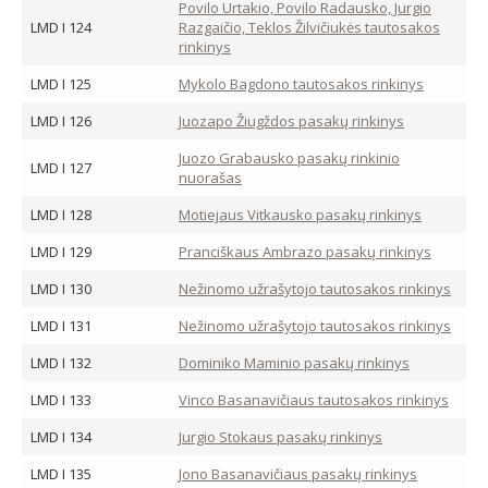
Povilo Urtakio, Povilo Radausko, Jurgio
LMD I 124
Razgaičio, Teklos Žilvičiukės tautosakos
rinkinys
LMD I 125
Mykolo Bagdono tautosakos rinkinys
LMD I 126
Juozapo Žiugždos pasakų rinkinys
Juozo Grabausko pasakų rinkinio
LMD I 127
nuorašas
LMD I 128
Motiejaus Vitkausko pasakų rinkinys
LMD I 129
Pranciškaus Ambrazo pasakų rinkinys
LMD I 130
Nežinomo užrašytojo tautosakos rinkinys
LMD I 131
Nežinomo užrašytojo tautosakos rinkinys
LMD I 132
Dominiko Maminio pasakų rinkinys
LMD I 133
Vinco Basanavičiaus tautosakos rinkinys
LMD I 134
Jurgio Stokaus pasakų rinkinys
LMD I 135
Jono Basanavičiaus pasakų rinkinys