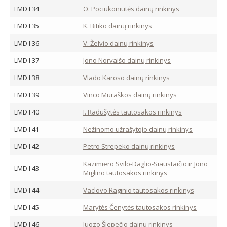
LMD I 34
O. Pociukoniutės dainų rinkinys
LMD I 35
K. Bitiko dainų rinkinys
LMD I 36
V. Želvio dainų rinkinys
LMD I 37
Jono Norvaišo dainų rinkinys
LMD I 38
Vlado Karoso dainų rinkinys
LMD I 39
Vinco Muraškos dainų rinkinys
LMD I 40
I. Radušytės tautosakos rinkinys
LMD I 41
Nežinomo užrašytojo dainų rinkinys
LMD I 42
Petro Strepeko dainų rinkinys
Kazimiero Svilo-Daglio-Siaustaičio ir Jono
LMD I 43
Miglino tautosakos rinkinys
LMD I 44
Vaclovo Raginio tautosakos rinkinys
LMD I 45
Marytės Čenytės tautosakos rinkinys
LMD I 46
Juozo Šlepečio dainų rinkinys