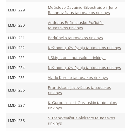
Mečislovo Davainio-Silvestraičio ir Jono
LMD I 229
Basanavičiaus tautosakos rinkinys
Andriaus Pučiuliausko-Pučiutės
LMD I 230
tautosakos rinkinys
LMD I 231
Perkūnėlio tautosakos rinkinys
LMD I 232
Nežinomų užrašytojų tautosakos rinkinys
LMD I 233
J. Skirpstaus tautosakos rinkinys
LMD I 234
Nežinomų užrašytojų tautosakos rinkinys
LMD I 235
Vlado Karoso tautosakos rinkinys
Pranciškaus Jacevičiaus tautosakos
LMD I 236
rinkinys
K. Gurauskio ir I. Gurauskio tautosakos
LMD I 237
rinkinys
S. Franckevičaus-Aleksoto tautosakos
LMD I 238
rinkinys