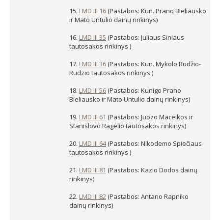
15.
LMD III 16
(Pastabos: Kun. Prano Bieliausko
ir Mato Untulio dainų rinkinys)
16.
LMD III 35
(Pastabos: Juliaus Siniaus
tautosakos rinkinys )
17.
LMD III 36
(Pastabos: Kun. Mykolo Rudžio-
Rudzio tautosakos rinkinys )
18.
LMD III 56
(Pastabos: Kunigo Prano
Bieliausko ir Mato Untulio dainų rinkinys)
19.
LMD III 61
(Pastabos: Juozo Maceikos ir
Stanislovo Ragelio tautosakos rinkinys)
20.
LMD III 64
(Pastabos: Nikodemo Spiečiaus
tautosakos rinkinys )
21.
LMD III 81
(Pastabos: Kazio Dodos dainų
rinkinys)
22.
LMD III 82
(Pastabos: Antano Rapniko
dainų rinkinys)