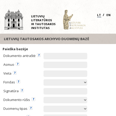
/
LT
EN
LIETUVIŲ
LITERATŪROS
IR TAUTOSAKOS
INSTITUTAS
LIETUVIŲ TAUTOSAKOS ARCHYVO DUOMENŲ BAZĖ
Paieška bazėje
Dokumento antraštė
Asmuo
Vieta
Fondas
Signatūra
Dokumento rūšis
Duomenų tipas