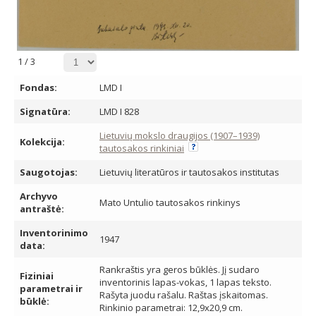
1
/
3
Fondas:
LMD I
Signatūra:
LMD I 828
Lietuvių mokslo draugijos (1907–1939)
Kolekcija:
tautosakos rinkiniai
Saugotojas:
Lietuvių literatūros ir tautosakos institutas
Archyvo
Mato Untulio tautosakos rinkinys
antraštė:
Inventorinimo
1947
data:
Rankraštis yra geros būklės. Jį sudaro
Fiziniai
inventorinis lapas-vokas, 1 lapas teksto.
parametrai ir
Rašyta juodu rašalu. Raštas įskaitomas.
būklė:
Rinkinio parametrai: 12,9x20,9 cm.