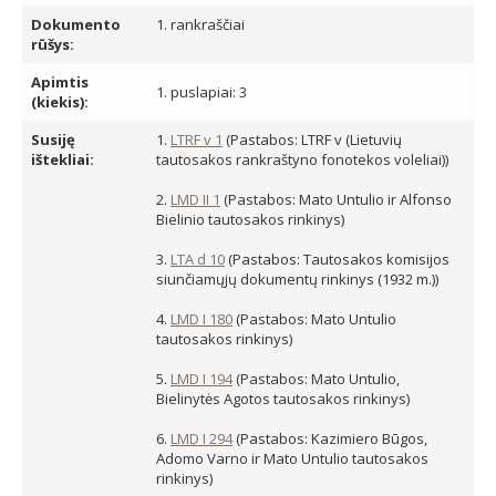
Dokumento
1. rankraščiai
rūšys:
Apimtis
1. puslapiai: 3
(kiekis):
Susiję
1.
LTRF v 1
(Pastabos: LTRF v (Lietuvių
ištekliai:
tautosakos rankraštyno fonotekos voleliai))
2.
LMD II 1
(Pastabos: Mato Untulio ir Alfonso
Bielinio tautosakos rinkinys)
3.
LTA d 10
(Pastabos: Tautosakos komisijos
siunčiamųjų dokumentų rinkinys (1932 m.))
4.
LMD I 180
(Pastabos: Mato Untulio
tautosakos rinkinys)
5.
LMD I 194
(Pastabos: Mato Untulio,
Bielinytės Agotos tautosakos rinkinys)
6.
LMD I 294
(Pastabos: Kazimiero Būgos,
Adomo Varno ir Mato Untulio tautosakos
rinkinys)