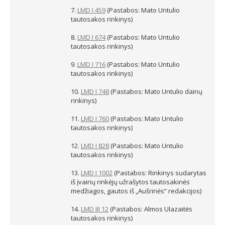
7.
LMD I 459
(Pastabos: Mato Untulio
tautosakos rinkinys)
8.
LMD I 674
(Pastabos: Mato Untulio
tautosakos rinkinys)
9.
LMD I 716
(Pastabos: Mato Untulio
tautosakos rinkinys)
10.
LMD I 748
(Pastabos: Mato Untulio dainų
rinkinys)
11.
LMD I 760
(Pastabos: Mato Untulio
tautosakos rinkinys)
12.
LMD I 828
(Pastabos: Mato Untulio
tautosakos rinkinys)
13.
LMD I 1002
(Pastabos: Rinkinys sudarytas
iš įvairių rinkėjų užrašytos tautosakinės
medžiagos, gautos iš „Aušrinės“ redakcijos)
14.
LMD III 12
(Pastabos: Almos Ulazaitės
tautosakos rinkinys)