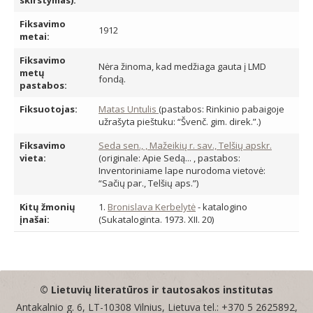
skirstymas):
Fiksavimo
1912
metai:
Fiksavimo
Nėra žinoma, kad medžiaga gauta į LMD
metų
fondą.
pastabos:
Fiksuotojas:
Matas Untulis
(pastabos: Rinkinio pabaigoje
užrašyta pieštuku: “Švenč. gim. direk.”.)
Fiksavimo
Seda sen., , Mažeikių r. sav., Telšių apskr.
vieta:
(originale: Apie Sedą... , pastabos:
Inventoriniame lape nurodoma vietovė:
“Sačių par., Telšių aps.”)
Kitų žmonių
1.
Bronislava Kerbelytė
- katalogino
įnašai:
(Sukataloginta. 1973. XII. 20)
© Lietuvių literatūros ir tautosakos institutas
Antakalnio g. 6, LT-10308 Vilnius, Lietuva tel.: +370 5 2625892,