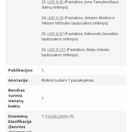
23.
LMD III 85
(Pastabos: Jono Tamulevičiaus
dainų rinkinys)
24.
LMD III 86
(Pastabos: Antano Akstino ir
Viktoro Vilčinsko tautosakos rinkinys)
25.
LMD III 87
(Pastabos: Edmundo Deveikio
tautosakos rinkinys)
26.
LMD III 231
(Pastabos: Mato Untulio
tautosakos rinkinys)
Publikacijos:
1.
Anotacija:
Rinkinį sudaro 1 pasakojimas.
Bendras
turinio
1
vienetų
kiekis:
Duomenų
1.
PASAKOJIMAI
(1)
klasifikacija
(žanrinis