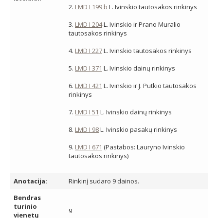
2.
LMD I 199 b
L. Ivinskio tautosakos rinkinys
3.
LMD I 204
L. Ivinskio ir Prano Muralio
tautosakos rinkinys
4.
LMD I 227
L. Ivinskio tautosakos rinkinys
5.
LMD I 371
L. Ivinskio dainų rinkinys
6.
LMD I 421
L. Ivinskio ir J. Putkio tautosakos
rinkinys
7.
LMD I 51
L. Ivinskio dainų rinkinys
8.
LMD I 98
L. Ivinskio pasakų rinkinys
9.
LMD I 671
(Pastabos: Lauryno Ivinskio
tautosakos rinkinys)
Anotacija:
Rinkinį sudaro 9 dainos.
Bendras
turinio
9
vienetų