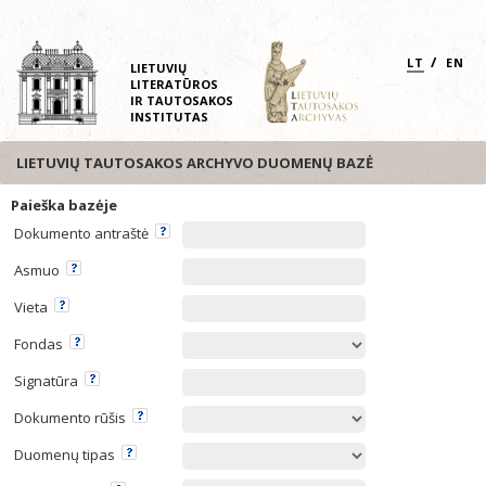
/
LT
EN
LIETUVIŲ
LITERATŪROS
IR TAUTOSAKOS
INSTITUTAS
LIETUVIŲ TAUTOSAKOS ARCHYVO DUOMENŲ BAZĖ
Paieška bazėje
Dokumento antraštė
Asmuo
Vieta
Fondas
Signatūra
Dokumento rūšis
Duomenų tipas