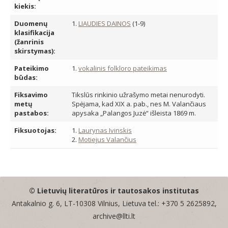
kiekis:
Duomenų
1.
LIAUDIES DAINOS
(1-9)
klasifikacija
(žanrinis
skirstymas):
Pateikimo
1.
vokalinis folkloro pateikimas
būdas:
Fiksavimo
Tikslūs rinkinio užrašymo metai nenurodyti.
metų
Spėjama, kad XIX a. pab., nes M. Valančiaus
pastabos:
apysaka „Palangos Juzė“ išleista 1869 m.
Fiksuotojas:
1.
Laurynas Ivinskis
2.
Motiejus Valančius
© Lietuvių literatūros ir tautosakos institutas
Antakalnio g. 6, LT-10308 Vilnius, Lietuva tel.: +370 5 2625892,
archive@llti.lt