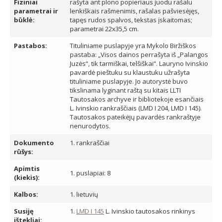
Fiziniai
rašyta ant plono popieriaus juodu rašalu
parametrai ir
lenkiškais rašmenimis, rašalas pašviesėjęs,
būklė:
tapęs rudos spalvos, tekstas įskaitomas;
parametrai 22x35,5 cm.
Pastabos:
Tituliniame puslapyje yra Mykolo Biržiškos
pastaba: „Visos dainos perrašyta iš „Palangos
Juzės“, tik tarmiškai, telšiškai“. Lauryno Ivinskio
pavardė pieštuku su klaustuku užrašyta
tituliniame puslapyje. Jo autorystė buvo
tikslinama lyginant raštą su kitais LLTI
Tautosakos archyve ir bibliotekoje esančiais
L. Ivinskio rankraščiais (LMD I 204, LMD I 145).
Tautosakos pateikėjų pavardės rankraštyje
nenurodytos.
Dokumento
1. rankraščiai
rūšys:
Apimtis
1. puslapiai: 8
(kiekis):
Kalbos:
1. lietuvių
Susiję
1.
LMD I 145
L. Ivinskio tautosakos rinkinys
ištekliai: