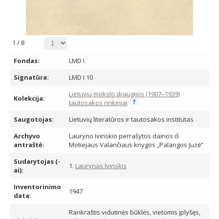
1
/
8
Fondas:
LMD I
Signatūra:
LMD I 10
Lietuvių mokslo draugijos (1907–1939)
Kolekcija:
tautosakos rinkiniai
Saugotojas:
Lietuvių literatūros ir tautosakos institutas
Archyvo
Lauryno Ivinskio perrašytos dainos iš
antraštė:
Motiejaus Valančiaus knygos „Palangos Juzė“
Sudarytojas (-
1.
Laurynas Ivinskis
ai):
Inventorinimo
1947
data:
Rankraštis vidutinės būklės, vietomis įplyšęs,