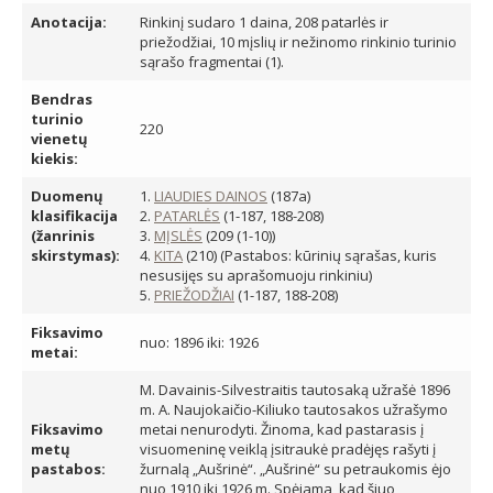
Anotacija:
Rinkinį sudaro 1 daina, 208 patarlės ir
priežodžiai, 10 mįslių ir nežinomo rinkinio turinio
sąrašo fragmentai (1).
Bendras
turinio
220
vienetų
kiekis:
Duomenų
1.
LIAUDIES DAINOS
(187a)
klasifikacija
2.
PATARLĖS
(1-187, 188-208)
(žanrinis
3.
MĮSLĖS
(209 (1-10))
skirstymas):
4.
KITA
(210) (Pastabos: kūrinių sąrašas, kuris
nesusijęs su aprašomuoju rinkiniu)
5.
PRIEŽODŽIAI
(1-187, 188-208)
Fiksavimo
nuo: 1896 iki: 1926
metai:
M. Davainis-Silvestraitis tautosaką užrašė 1896
m. A. Naujokaičio-Kiliuko tautosakos užrašymo
Fiksavimo
metai nenurodyti. Žinoma, kad pastarasis į
metų
visuomeninę veiklą įsitraukė pradėjęs rašyti į
pastabos:
žurnalą „Aušrinė“. „Aušrinė“ su petraukomis ėjo
nuo 1910 iki 1926 m. Spėjama, kad šiuo