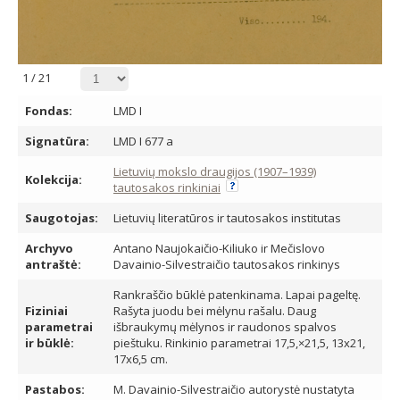
1
/
21
Fondas:
LMD I
Signatūra:
LMD I 677 a
Lietuvių mokslo draugijos (1907–1939)
Kolekcija:
tautosakos rinkiniai
Saugotojas:
Lietuvių literatūros ir tautosakos institutas
Archyvo
Antano Naujokaičio-Kiliuko ir Mečislovo
antraštė:
Davainio-Silvestraičio tautosakos rinkinys
Rankraščio būklė patenkinama. Lapai pageltę.
Fiziniai
Rašyta juodu bei mėlynu rašalu. Daug
parametrai
išbraukymų mėlynos ir raudonos spalvos
ir būklė:
pieštuku. Rinkinio parametrai 17,5,×21,5, 13x21,
17x6,5 cm.
Pastabos:
M. Davainio-Silvestraičio autorystė nustatyta