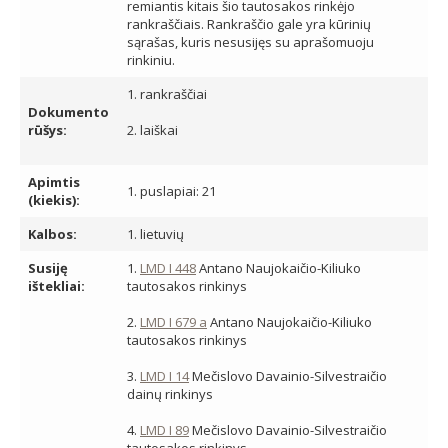
remiantis kitais šio tautosakos rinkėjo
rankraščiais. Rankraščio gale yra kūrinių
sąrašas, kuris nesusijęs su aprašomuoju
rinkiniu.
1. rankraščiai
Dokumento
rūšys:
2. laiškai
Apimtis
1. puslapiai: 21
(kiekis):
Kalbos:
1. lietuvių
Susiję
1.
LMD I 448
Antano Naujokaičio-Kiliuko
ištekliai:
tautosakos rinkinys
2.
LMD I 679 a
Antano Naujokaičio-Kiliuko
tautosakos rinkinys
3.
LMD I 14
Mečislovo Davainio-Silvestraičio
dainų rinkinys
4.
LMD I 89
Mečislovo Davainio-Silvestraičio