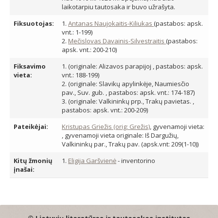
laikotarpiu tautosaka ir buvo užrašyta.
Fiksuotojas:
1.
Antanas Naujokaitis-Kiliukas
(pastabos: apsk.
vnt.: 1-199)
2.
Mečislovas Davainis-Silvestraitis
(pastabos:
apsk. vnt.: 200-210)
Fiksavimo
1.
(originale: Alizavos parapijoj , pastabos: apsk.
vieta:
vnt.: 188-199)
2.
(originale: Slavikų apylinkėje, Naumiesčio
pav., Suv. gub. , pastabos: apsk. vnt.: 174-187)
3.
(originale: Valkininkų prp., Trakų pavietas. ,
pastabos: apsk. vnt.: 200-209)
Pateikėjai:
Kristupas Griežis (orig: Grežis)
, gyvenamoji vieta:
, gyvenamoji vieta originale: Iš Dargužių,
Valkininkų par., Trakų pav. (apsk.vnt: 209(1-10))
Kitų žmonių
1.
Eligija Garšvienė
- inventorino
įnašai: