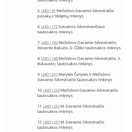
tautosakos rinkinys
5.
LMD I 93
Mečislovo Davainio-Silvestraičio
pasakų ir tikėjimų rinkinys
6.
LMD I 172
Davainos-Silvestravičiaus
tautosakos rinkinys
7.
LMD I 193
Mečislovo Davainio-Silvestraičio,
Vincento Bakučio, D. Čižiko tautosakos rinkinys
8.
LMD I 198
Mečislovo Davainio-Silvestraičio, S.
Bukausko, tautosakos rinkinys
9.
LMD I 201
Marytės Čenytės ir Mečislovo
Davainio-Silvestraičio tautosakos rinkinys
10.
LMD I 229
Mečislovo Davainio-Silvestraičio
tautosakos rinkinys
11.
LMD I 253
M. Davainio-Silvestraičio
tautosakos rinkinys
12.
LMD I 267
M. Davainio-Silvestraičio
tautosakos rinkinys