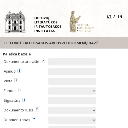
/
LT
EN
LIETUVIŲ
LITERATŪROS
IR TAUTOSAKOS
INSTITUTAS
LIETUVIŲ TAUTOSAKOS ARCHYVO DUOMENŲ BAZĖ
Paieška bazėje
Dokumento antraštė
Asmuo
Vieta
Fondas
Signatūra
Dokumento rūšis
Duomenų tipas