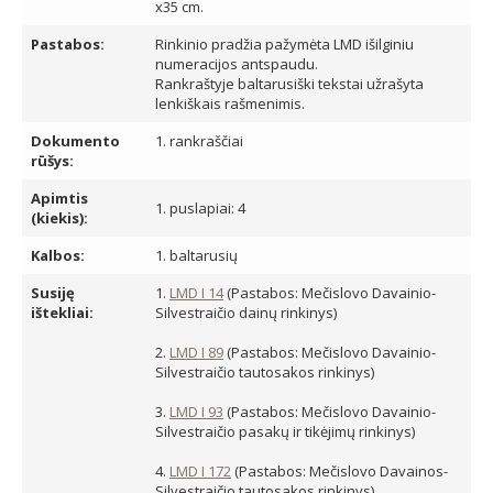
x35 cm.
Pastabos:
Rinkinio pradžia pažymėta LMD išilginiu
numeracijos antspaudu.
Rankraštyje baltarusiški tekstai užrašyta
lenkiškais rašmenimis.
Dokumento
1. rankraščiai
rūšys:
Apimtis
1. puslapiai: 4
(kiekis):
Kalbos:
1. baltarusių
Susiję
1.
LMD I 14
(Pastabos: Mečislovo Davainio-
ištekliai:
Silvestraičio dainų rinkinys)
2.
LMD I 89
(Pastabos: Mečislovo Davainio-
Silvestraičio tautosakos rinkinys)
3.
LMD I 93
(Pastabos: Mečislovo Davainio-
Silvestraičio pasakų ir tikėjimų rinkinys)
4.
LMD I 172
(Pastabos: Mečislovo Davainos-
Silvestraičio tautosakos rinkinys)