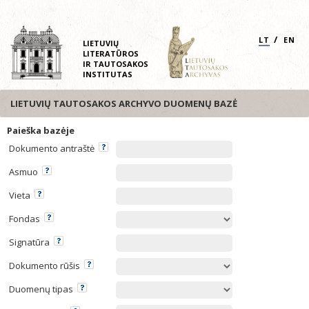
/
LT
EN
LIETUVIŲ
LITERATŪROS
IR TAUTOSAKOS
INSTITUTAS
LIETUVIŲ TAUTOSAKOS ARCHYVO DUOMENŲ BAZĖ
Paieška bazėje
Dokumento antraštė
Asmuo
Vieta
Fondas
Signatūra
Dokumento rūšis
Duomenų tipas