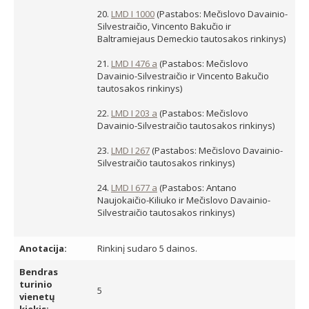
20.
LMD I 1000
(Pastabos: Mečislovo Davainio-
Silvestraičio, Vincento Bakučio ir
Baltramiejaus Demeckio tautosakos rinkinys)
21.
LMD I 476 a
(Pastabos: Mečislovo
Davainio-Silvestraičio ir Vincento Bakučio
tautosakos rinkinys)
22.
LMD I 203 a
(Pastabos: Mečislovo
Davainio-Silvestraičio tautosakos rinkinys)
23.
LMD I 267
(Pastabos: Mečislovo Davainio-
Silvestraičio tautosakos rinkinys)
24.
LMD I 677 a
(Pastabos: Antano
Naujokaičio-Kiliuko ir Mečislovo Davainio-
Silvestraičio tautosakos rinkinys)
Anotacija:
Rinkinį sudaro 5 dainos.
Bendras
turinio
5
vienetų