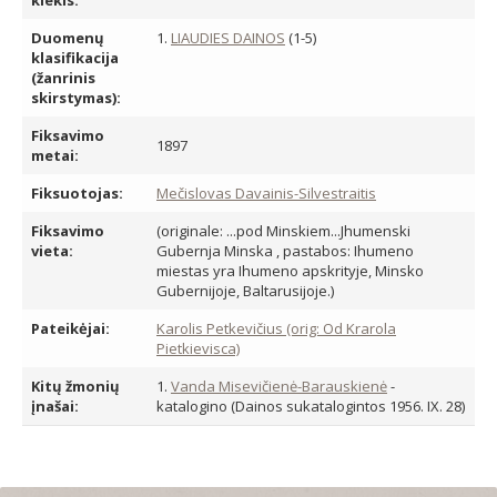
kiekis:
Duomenų
1.
LIAUDIES DAINOS
(1-5)
klasifikacija
(žanrinis
skirstymas):
Fiksavimo
1897
metai:
Fiksuotojas:
Mečislovas Davainis-Silvestraitis
Fiksavimo
(originale: ...pod Minskiem...Jhumenski
vieta:
Gubernja Minska , pastabos: Ihumeno
miestas yra Ihumeno apskrityje, Minsko
Gubernijoje, Baltarusijoje.)
Pateikėjai:
Karolis Petkevičius (orig: Od Krarola
Pietkievisca)
Kitų žmonių
1.
Vanda Misevičienė-Barauskienė
-
įnašai:
katalogino (Dainos sukatalogintos 1956. IX. 28)