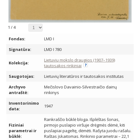
1
/
4
Fondas:
LMD I
Signatūra:
LMD I 780
Lietuvių mokslo draugijos (1907–1939)
Kolekcija:
tautosakos rinkiniai
Saugotojas:
Lietuvių literatūros ir tautosakos institutas
Archyvo
Mečislovo Davainio-Silvestraičio dainų
antraštė:
rinkinys
Inventorinimo
1947
data:
Rankraščio būklė bloga. Išplėštas šonas,
Fiziniai
pirmojo puslapio viršuje drėgmės dėmė, kiti
parametrai ir
puslapiai pageltę, dėmėti. Rašyta juodu rašalu.
būklė:
Raštas įskaitomas. Rinkinio parametrai – 22,1