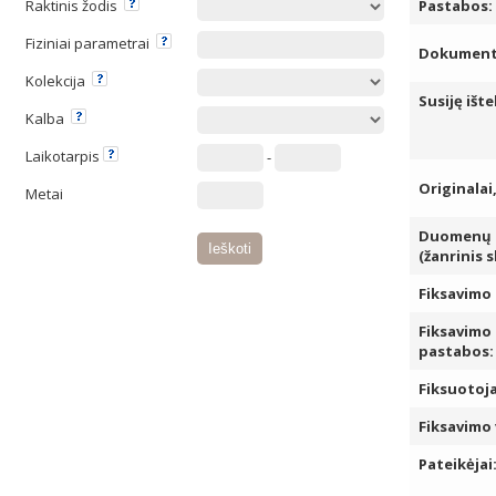
Raktinis žodis
Pastabos:
Fiziniai parametrai
Dokumento
Kolekcija
Susiję ište
Kalba
Laikotarpis
-
Originalai
Metai
Duomenų k
(žanrinis 
Fiksavimo 
Fiksavimo
pastabos:
Fiksuotoja
Fiksavimo 
Pateikėjai