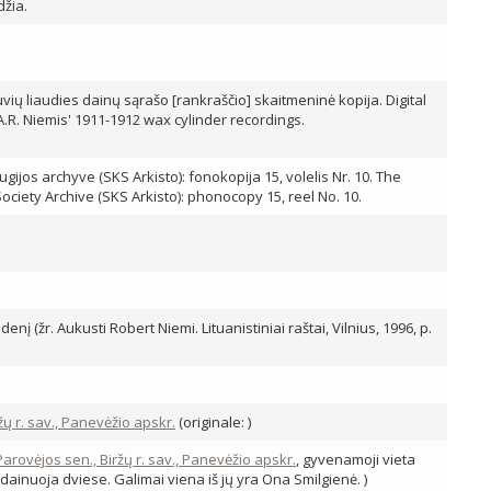
džia.
tuvių liaudies dainų sąrašo [rankraščio] skaitmeninė kopija. Digital
 A.R. Niemis' 1911-1912 wax cylinder recordings.
ijos archyve (SKS Arkisto): fonokopija 15, volelis Nr. 10. The
Society Archive (SKS Arkisto): phonocopy 15, reel No. 10.
nį (žr. Aukusti Robert Niemi. Lituanistiniai raštai, Vilnius, 1996, p.
žų r. sav., Panevėžio apskr.
(originale: )
Parovėjos sen., Biržų r. sav., Panevėžio apskr.
, gyvenamoji vieta
: dainuoja dviese. Galimai viena iš jų yra Ona Smilgienė. )