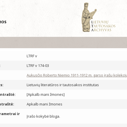
ŪROS
LTRF v
:
LTRF v 174-03
Aukusčio Roberto Niemio 1911-1912 m. garso įrašų kolekcija
s:
Lietuvių literatūros ir tautosakos institutas
antraštė:
[Apkalb mani žmones]
ntraštė:
Apkalb mani žmones
rametrai ir
Įrašo kokybė bloga.