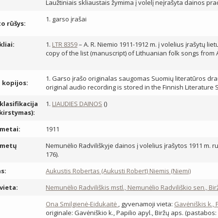
Laužtiniais skliaustais žymima į volelį neįrašyta dainos pra
1. garso įrašai
 rūšys:
kliai:
1.
LTR 8359
– A. R. Niemio 1911-1912 m. į volelius įrašytų lie
copy of the list (manuscript) of Lithuanian folk songs from
1. Garso įrašo originalas saugomas Suomių literatūros draug
, kopijos:
original audio recording is stored in the Finnish Literature 
lasifikacija
1.
LIAUDIES DAINOS
()
skirstymas):
metai:
1911
 metų
Nemunėlio Radviliškyje dainos į volelius įrašytos 1911 m. rude
176).
s:
Aukustis Robertas (Aukusti Robert) Niemis (Niemi)
vieta:
Nemunėlio Radviliškis mstl., Nemunėlio Radviliškio sen., Bir
:
Ona Smilgienė-Eidukaitė
, gyvenamoji vieta:
Gavėniškis k., 
originale: Gavėniškio k., Papilio apyl., Biržų aps. (pastabos